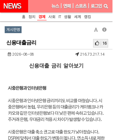
NEWS
뉴스
|
연예
|
스포츠
|
로그인
홈
정치
경제
사회
IT
생활
세계
랭킹
게시판명
신용대출금리
16
2026-08-08
216.73.217.14
신용대출 금리 알아보기
시중은행과 인터넷은행
시중은행과 인터넷은행 금리끼리도 비교를 마쳤습니다. 시
중은행에서 농협, 우리은행 등의 대출금리가 케이뱅크나 카
카오와 같은 인터넷은행보다 더 낮은 편에 속하고 있습니다.
주거래 은행, 우대금리 적용 시 차이가 발생할 수 있습니다.
시중은행은 대출 축소 권고로 대출 한도가 낮아졌습니다.
DSR에 맞춰서 대출 한도가 변동이 됩니다. 연소득 내로 제한