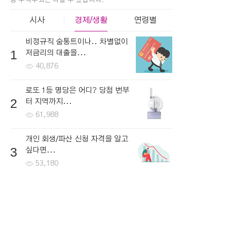
총 누적수와는 다를 수 있습니다.
시사
경제/생활
연령별
비정규직 숨통트이나.. 차별없이
1
저금리의 대출을...
40,876
로또 1등 명당은 어디? 당첨 번부
2
터 지역까지...
61,988
개인 회생/파산 신청 자격을 알고
3
싶다면...
53,180
한국로또 30억 터진다! 이번 회차
4
번호 6자리를...
45,322