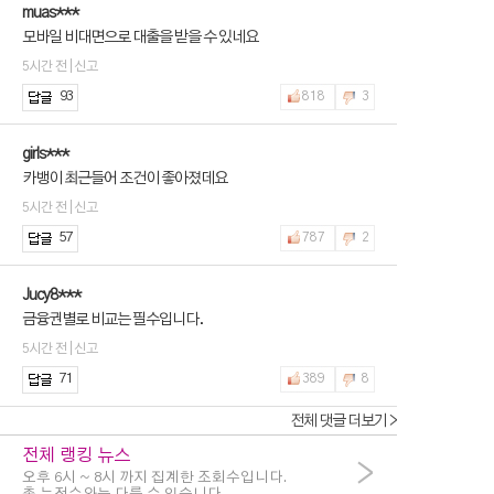
muas***
모바일 비대면으로 대출을 받을 수 있네요
5시간 전 | 신고
93
818
3
girls***
카뱅이 최근들어 조건이 좋아졌데요
5시간 전 | 신고
57
787
2
Jucy8***
금융권별로 비교는 필수입니다.
5시간 전 | 신고
71
389
8
전체 댓글 더보기 >
전체 랭킹 뉴스
>
오후 6시 ~ 8시 까지 집계한 조회수입니다.