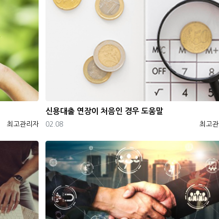
신용대출 연장이 처음인 경우 도움말
등록자
등록일
등록자
최고관리자
02.08
최고관