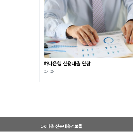
하나은행 신용대출 연장
등록일
02.08
OK대출 신용대출정보몰