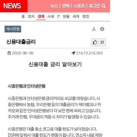
NEWS
뉴스
|
연예
|
스포츠
|
로그인
홈
정치
경제
사회
IT
생활
세계
랭킹
게시판명
신용대출금리
21
2026-08-09
216.73.216.180
신용대출 금리 알아보기
시중은행과 인터넷은행
시중은행과 인터넷은행 금리끼리도 비교를 마쳤습니다. 시
중은행에서 농협, 우리은행 등의 대출금리가 케이뱅크나 카
카오와 같은 인터넷은행보다 더 낮은 편에 속하고 있습니다.
주거래 은행, 우대금리 적용 시 차이가 발생할 수 있습니다.
시중은행은 대출 축소 권고로 대출 한도가 낮아졌습니다.
DSR에 맞춰서 대출 한도가 변동이 됩니다. 연소득 내로 제한