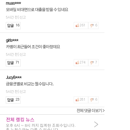
muas***
모바일 비대면으로 대출을 받을 수 있네요
5시간 전 | 신고
16
261
6
girls***
카뱅이 최근들어 조건이 좋아졌데요
5시간 전 | 신고
71
274
7
Jucy8***
금융권별로 비교는 필수입니다.
5시간 전 | 신고
23
281
6
전체 댓글 더보기 >
전체 랭킹 뉴스
>
오후 6시 ~ 8시 까지 집계한 조회수입니다.