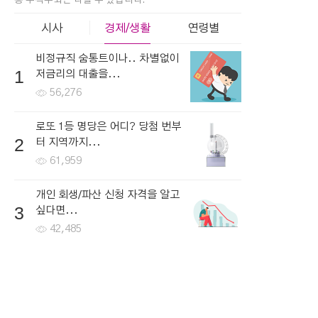
총 누적수와는 다를 수 있습니다.
시사
경제/생활
연령별
비정규직 숨통트이나.. 차별없이
1
저금리의 대출을...
56,276
로또 1등 명당은 어디? 당첨 번부
2
터 지역까지...
61,959
개인 회생/파산 신청 자격을 알고
3
싶다면...
42,485
한국로또 30억 터진다! 이번 회차
4
번호 6자리를...
45,840